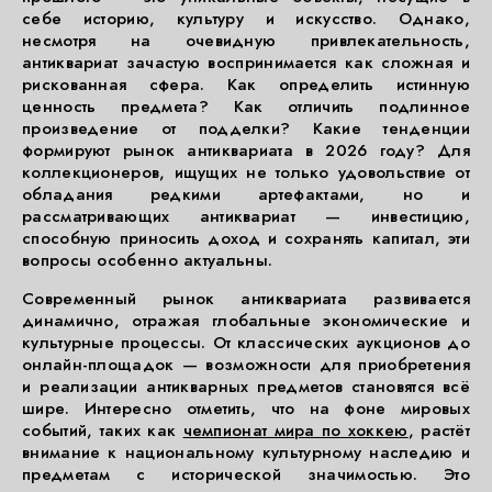
себе историю, культуру и искусство. Однако,
несмотря на очевидную привлекательность,
антиквариат зачастую воспринимается как сложная и
рискованная сфера. Как определить истинную
ценность предмета? Как отличить подлинное
произведение от подделки? Какие тенденции
формируют рынок антиквариата в 2026 году? Для
коллекционеров, ищущих не только удовольствие от
обладания редкими артефактами, но и
рассматривающих антиквариат — инвестицию,
способную приносить доход и сохранять капитал, эти
вопросы особенно актуальны.
Современный рынок антиквариата развивается
динамично, отражая глобальные экономические и
культурные процессы. От классических аукционов до
онлайн-площадок — возможности для приобретения
и реализации антикварных предметов становятся всё
шире. Интересно отметить, что на фоне мировых
событий, таких как
чемпионат мира по хоккею
, растёт
внимание к национальному культурному наследию и
предметам с исторической значимостью. Это