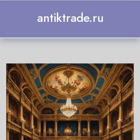
Skip to content
antiktrade.ru