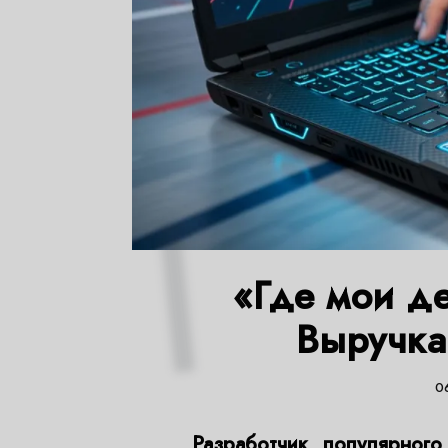
«Где мои де
Выручка
0
Разработчик популярног