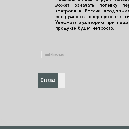
может означать попытку пер
контроля в России продолжае
инструментов операционных с
Удержать аудиторию при пада
продукте будет непросто.
antiktrade.ru
Назад