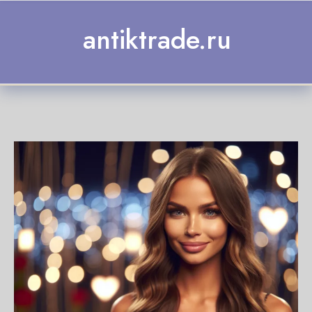
Skip to content
antiktrade.ru